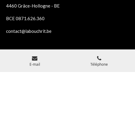
4460 Grâce-Hollogne - BE
BCE 0871.626.360
contact@labouchrit.be
Florence LOCICERO - Choeur POP, coaching vocal et
comédie musicale
E-mail
Téléphone
locicero.florence@gmail.com
0499/11.46.79
Arnaud RONGY - Théâtre et improvisation théâtrale
arnaud.rongy@gmail.com
0493/04.42.90